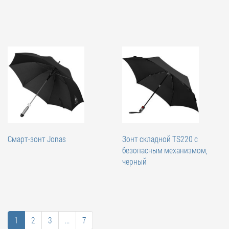
Смарт-зонт Jonas
Зонт складной TS220 с
безопасным механизмом,
черный
1
2
3
...
7