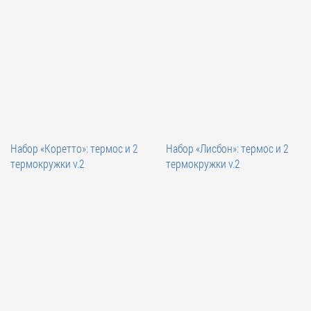
Набор «Коретто»: термос и 2
Набор «Лисбон»: термос и 2
термокружки v.2
термокружки v.2