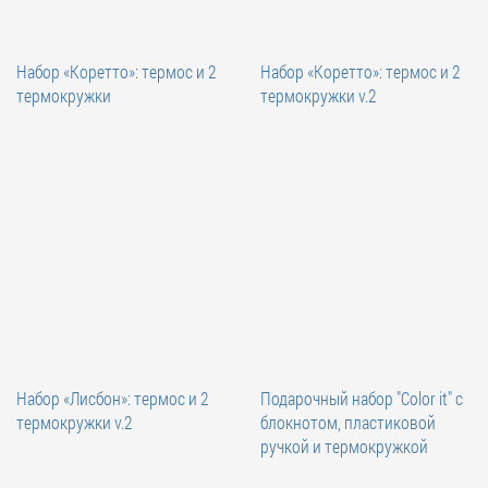
Набор «Коретто»: термос и 2
Набор «Коретто»: термос и 2
термокружки
термокружки v.2
Набор «Лисбон»: термос и 2
Подарочный набор "Color it" с
термокружки v.2
блокнотом, пластиковой
ручкой и термокружкой