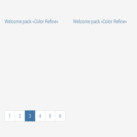
Welcome pack «Color Refine»
Welcome pack «Color Refine»
1
2
3
4
5
6