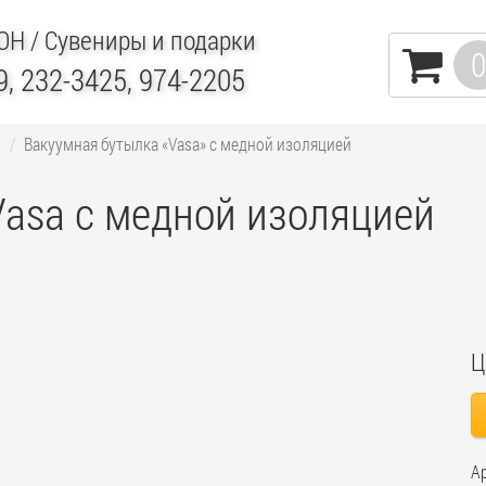
ИОН
/ Сувениры и подарки
0
9, 232-3425, 974-2205
ы
Вакуумная бутылка «Vasa» c медной изоляцией
Vasa c медной изоляцией
Ц
А