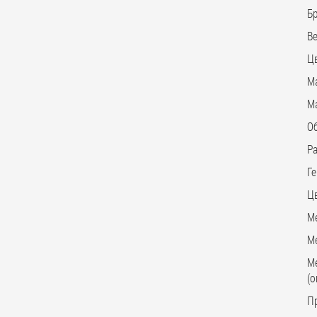
Бр
Ве
Ц
М
М
О
Ра
Ге
Ц
М
Ме
Ме
(
П