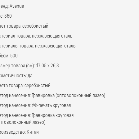
енд: Avenue
с: 360
вет товара: серебристый
атериал товара: нержавеющая cталь
атериалы товара: нержавеющая cталь
бъем: 500
змер товара (см): d7,05 х 26,3
рметичность: да
вета товара: серебристый
етод нанесения: Гравировка (оптоволоконный лазер)
тод нанесения: УФ-печать круговая
тод нанесения: Гравировка круговая
оптоволоконный лазер)
роизводство: Китай