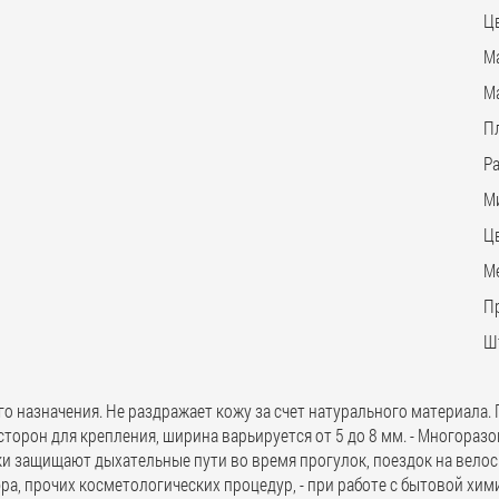
Ц
М
М
Пл
Ра
М
Ц
М
П
Ш
о назначения. Не раздражает кожу за счет натурального материала. 
х сторон для крепления, ширина варьируется от 5 до 8 мм. - Многораз
и защищают дыхательные пути во время прогулок, поездок на велос
а, прочих косметологических процедур, - при работе с бытовой хим