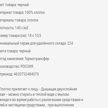
вет товара: черный
атериал товара: 100% хлопок
атериалы товара: хлопок
отность: 140 г/м2
змер товара (см): 18 х 10,5
инимальный тираж для удалённого склада: 224
вета товара: черный
етод нанесения: Термотрансфер
роизводство: РОССИЯ
трихкод: 4620752484079
Плотно прилегает к лицу. - Дышащая двухслойная
овая – можно стирать в теплой воде с мылом.
ипеде и во время работы с различными средствами и
ией и чистящими средствами, - при выполнении