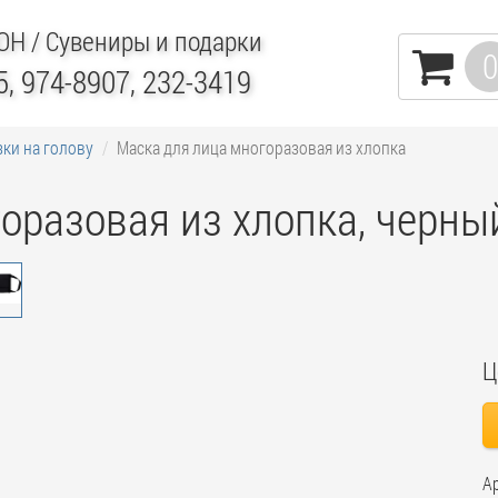
ИОН
/ Сувениры и подарки
0
5, 974-8907, 232-3419
ки на голову
Маска для лица многоразовая из хлопка
оразовая из хлопка, черны
Ц
А