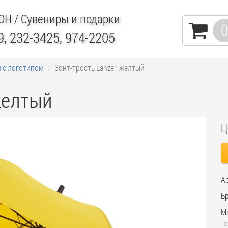
ИОН
/ Сувениры и подарки
0
9, 232-3425, 974-2205
 с логотипом
Зонт-трость Lanzer, желтый
желтый
Ц
Ар
Бр
Ма
- 